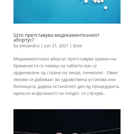
Што претставува медикаментозниот
абортус?
by
alexandra
|
Jun 21, 2021
|
Блог
Медикаментозен абортус претставува прекин на
бременоста со помош на таблети кои се
ординирани од страна на лекар, гинеколог. Овие
лекови се добиваат во здравствена установа или
болницата, додека останатиот дел од процедурата,
односно исфрлањето на плодот, се случува...