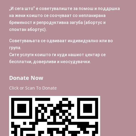
„И сега што“ е советувалиште за помош и поддршка
на жени коишто се соочуваат со непланирана
бременост
и репродуктивна загуба (абортус и
спонтан абортус).
Советувањата се одвиваат индивидуално или во
група.
Сите услуги коишто ги нуди нашиот центар се
бесплатни,
доверливи и неосудувачки.
Donate Now
Click or Scan To Donate