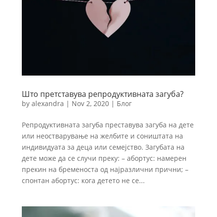
Што претставува репродуктивната загуба?
by
alexandra
|
Nov 2, 2020
|
Блог
Репродуктивната загуба преставува загуба на дете
или неостварување на желбите и соништата на
индивидуата за деца или семејство. Загубата на
дете може да се случи преку: – абортус: намерен
прекин на бременоста од најразлични прични; –
спонтан абортус: кога детето не се...