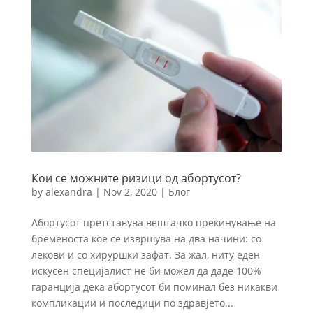
Кои се можните ризици од абортусот?
by
alexandra
|
Nov 2, 2020
|
Блог
Абортусот претставува вештачко прекинување на
бременоста кое се извршува на два начини: со
лекови и со хируршки зафат. За жал, ниту еден
искусен специјалист не би можел да даде 100%
гаранција дека абортусот би поминал без никакви
компликации и последици по здравјето...