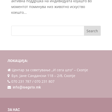
активна поддршка на индивидуата којашто во
моментот поминува низ животно искуство
коешто...
ЛОКАЦИЈА:
Центар за советување „И сега што“ – Скопје
Бул. Јане Сандански 118 – 2/8, Скопје
070 231 787 / 070 231 807
info@isegsto.mk
ЗА НАС