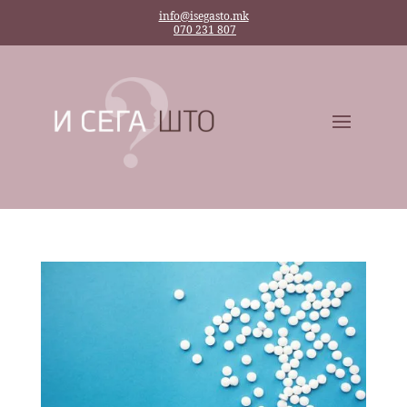
info@isegasto.mk
070 231 807