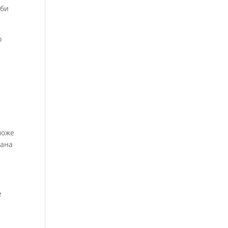
 би
о
може
кана
е