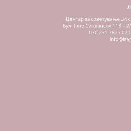
Л
Центар за советување „И с
Б
ул. Јане Сандански 118 – 2
070 231 787 /
070
info@ise