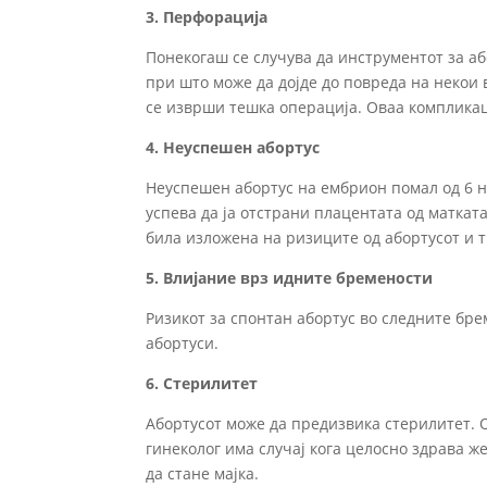
3. Перфорација
Понекогаш се случува да инструментот за аб
при што може да дојде до повреда на некои 
се изврши тешка операција. Оваа комплика
4. Неуспешен абортус
Неуспешен абортус на ембрион помал од 6 н
успева да ја отстрани плацентата од маткат
била изложена на ризиците од абортусот и 
5. Влијание врз идните бремености
Ризикот за спонтан абортус во следните бре
абортуси.
6. Стерилитет
Абортусот може да предизвика стерилитет. О
гинеколог има случај кога целосно здрава ж
да стане мајка.