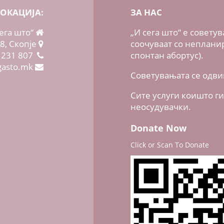
ОКАЦИЈА:
ЗА НАС
ега што“
„И сега што“ е совет
/8, Скопје
соочуваат со неплан
 231 807
спонтан абортус).
gasto.mk
Советувањата се одви
Сите услуги коишто г
неосудувачки.
Donate Now
Click or Scan To Donate