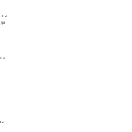
ката
 да
ата
нса