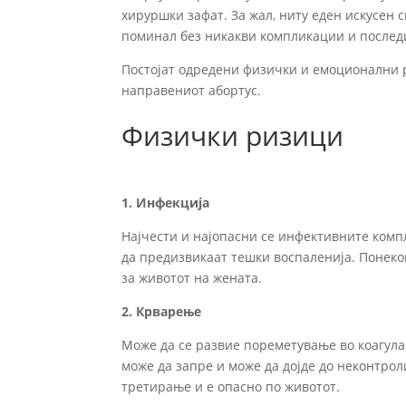
хируршки зафат. За жал, ниту еден искусен 
поминал без никакви компликации и последи
Постојат одредени физички и емоционални р
направениот абортус.
Физички ризици
1. Инфекција
Најчести и најопасни се инфективните ком
да предизвикаат тешки воспаленија. Понеко
за животот на жената.
2. Крварење
Може да се развие пореметување во коагулац
може да запре и може да дојде до неконтро
третирање и е опасно по животот.