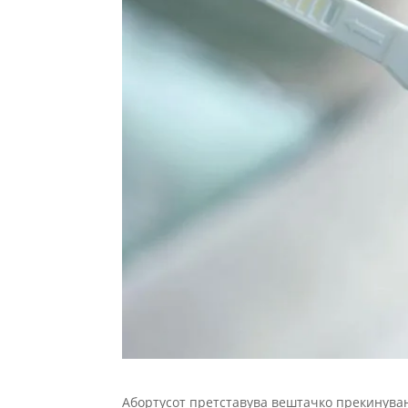
Абортусот претставува вештачко прекинувањ