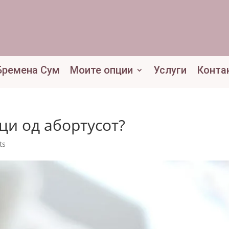
Бремена Сум
Моите опции
Услуги
Конта
ци од абортусот?
ts