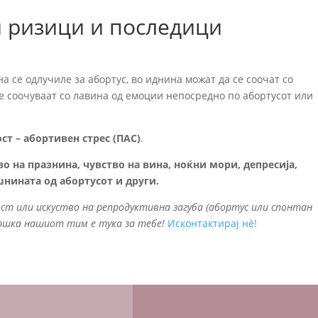
ризици и последици
а се одлучиле за абортус, во иднина можат да се соочат со
 соочуваат со лавина од емоции непосредно по абортусот или
ст – абортивен стрес (ПАС)
.
тво на празнина, чувство на вина, ноќни мори, депресија,
шнината од абортусот и други.
ост или искуство на репродуктивна загуба (абортус или спонтан
дршка нашиот тим е тука за тебе!
Исконтактирај нè!