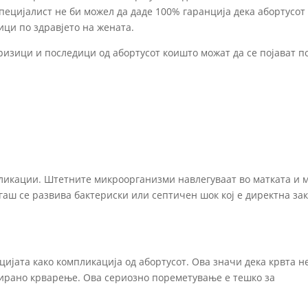
специјалист не би можел да даде 100% гаранција дека абортусот
ци по здравјето на жената.
изици и последици од абортусот коишто можат да се појават п
пликации. Штетните микроорганизми навлегуваат во матката и 
гаш се развива бактериски или септичен шок кој е директна за
ијата како компликација од абортусот. Ова значи дека крвта н
лирано крварење. Ова сериозно пореметување е тешко за