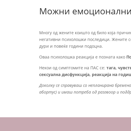
Можни емоционални 
Многу од жените коишто од било која причин
негативни психолошки последици. Жените се
дури и повеќе години подоцна.
Оваа психолошка реакција е позната како
По
Некои од симптомите на ПАС се:
тага, чувс
сексуална дисфункција, реакција на годи
Доколку се справуваш со непланирана бремен
абортус) и имаш потреба од разгвоор и под