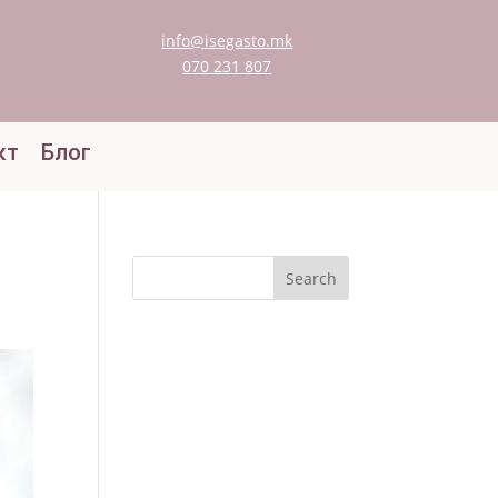
info@isegasto.mk
070 231 807
кт
Блог