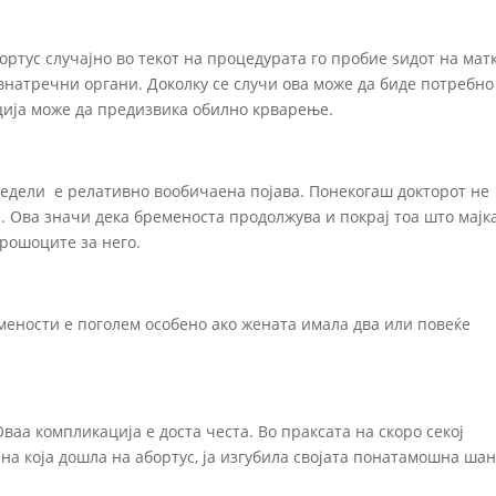
ортус случајно во текот на процедурата го пробие ѕидот на мат
внатречни органи. Доколку се случи ова може да биде потребно
ција може да предизвика обилно крварење.
едели е релативно вообичаена појава. Понекогаш докторот не
а. Ова значи дека бременоста продолжува и покрај тоа што мајк
трошоците за него.
мености е поголем особено ако жената имала два или повеќе
ваа компликација е доста честа. Во праксата на скоро секој
ена која дошла на абортус, ја изгубила својата понатамошна ша