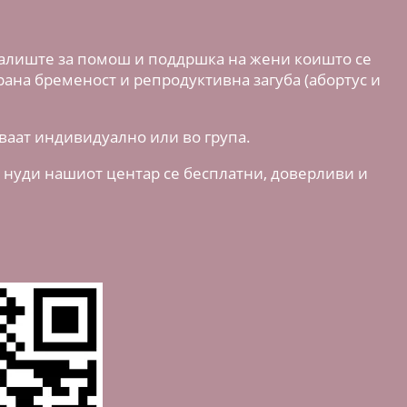
увалиште за помош и поддршка на жени коишто се
ирана
бременост и репродуктивна загуба (абортус и
ваат индивидуално или во група.
и нуди нашиот центар се бесплатни, доверливи и