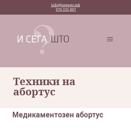
info@isegasto.mk
070 231 807
Техники на
абортус
Медикаментозен абортус