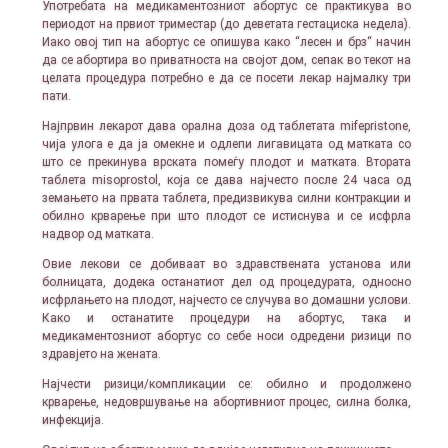
Употребата на медикаментозниот абортус се практикува во
периодот на првиот триместар (до деветата гестациска недела).
Иако овој тип на абортус се опишува како “лесен и брз“ начин
да се абортира во приватноста на својот дом, сепак во текот на
целата процедура потребно е да се посети лекар најмалку три
пати.
Најпрвин лекарот дава орална доза од таблетата mifepristone,
чија улога е да ја омекне и одлепи лигавицата од матката со
што се прекинува врската помеѓу плодот и матката. Втората
таблета misoprostol, која се дава најчесто после 24 часа од
земањето на првата таблета, предизвикува силни контракции и
обилно крварење при што плодот се истиснува и се исфрла
надвор од матката.
Овие лекови се добиваат во здравствената установа или
болницата, додека останатиот дел од процедурата, односно
исфрлањето на плодот, најчесто се случува во домашни услови.
Како и останатите процедури на абортус, така и
медикаментозниот абортус со себе носи одредени ризици по
здравјето на жената.
Најчести ризици/компликации се: обилно и продолжено
крварење, недовршување на абортивниот процес, силна болка,
инфекција.