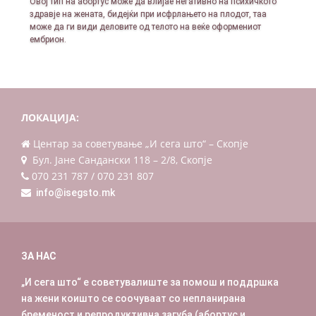
Овој тип на абортус може да влијае негативно на психичкото
здравје на жената, бидејќи при исфрлањето на плодот, таа
може да ги види деловите од телото на веќе оформениот
ембрион.
ЛОКАЦИЈА:
Центар за советување „И сега што“ – Скопје
Бул. Јане Сандански 118 – 2/8, Скопје
070 231 787 / 070 231 807
info@isegsto.mk
ЗА НАС
„И сега што“ е советувалиште за помош и поддршка
на жени коишто се соочуваат со непланирана
бременост
и репродуктивна загуба (абортус и