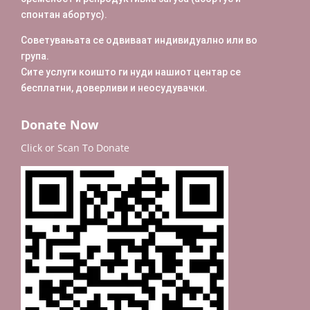
спонтан абортус).
Советувањата се одвиваат индивидуално или во
група.
Сите услуги коишто ги нуди нашиот центар се
бесплатни,
доверливи и неосудувачки.
Donate Now
Click or Scan To Donate